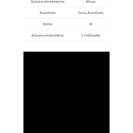
Διάρκεια αποτελέσματος
Μόνιμο
Αναισθησία
Γενική Αναισθησία
Κόστος
€€
Διάρκεια αποθεραπείας
2-3 εβδομάδες