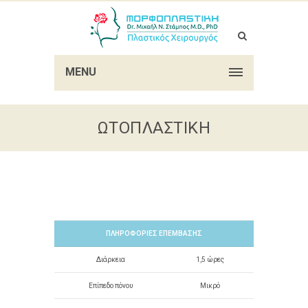
MENU
ΩΤΟΠΛΑΣΤΙΚΉ
ΠΛΗΡΟΦΟΡΊΕΣ ΕΠΈΜΒΑΣΗΣ
Διάρκεια
1,5 ώρες
Επίπεδο πόνου
Μικρό