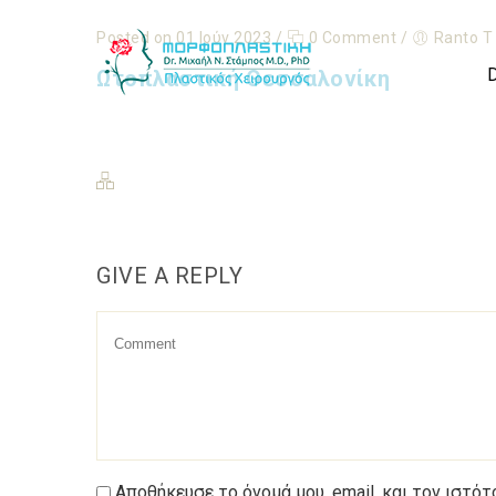
Posted on 01 Ιούν 2023
/
0 Comment
/
Ranto T
Ωτοπλαστική Θεσσαλονίκη
GIVE A REPLY
Αποθήκευσε το όνομά μου, email, και τον ιστό