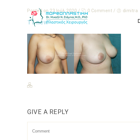
Posted on 23 Ιούλ 2020
/
0 Comment
/
dimitra
11 new
GIVE A REPLY