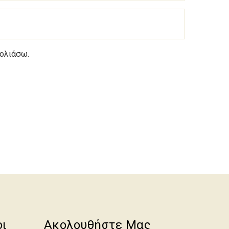
χολιάσω.
οι
Ακολουθήστε Μας